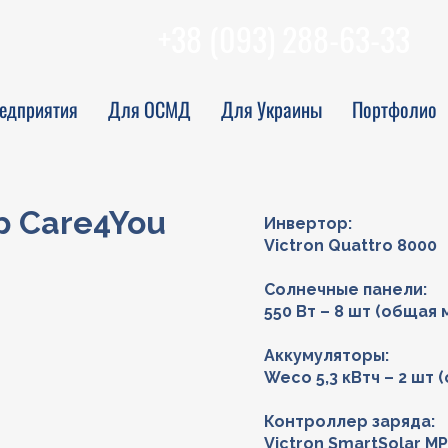
+38 (093) 288-63-33
едприятия
Для ОСМД
Для Украины
Портфолио
 Care4You
Инвертор:
Victron Quattro 8000
Солнечные панели:
550 Вт – 8 шт (общая 
Аккумуляторы:
Weco 5,3 кВтч – 2 шт 
Контроллер заряда:
Victron SmartSolar M