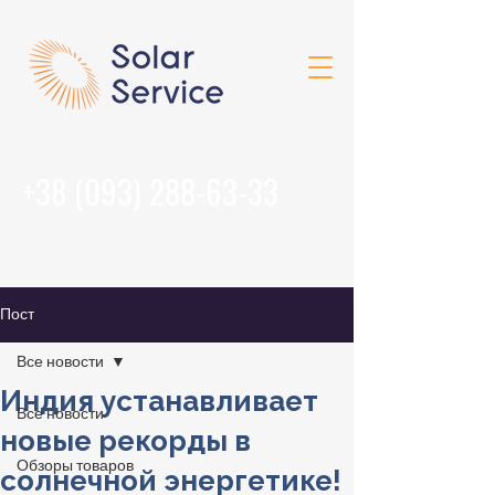
+38 (093) 288-63-33
Пост
Все новости
Индия устанавливает
Все новости
новые рекорды в
Обзоры товаров
солнечной энергетике!