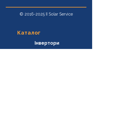
©
2016-2025
II Solar Service
Каталог
Інвертори
Сонячні панелі
Акумулятори
Портативні АКБ
Системи захисту
Системи кріплень
Генератори
Контакти