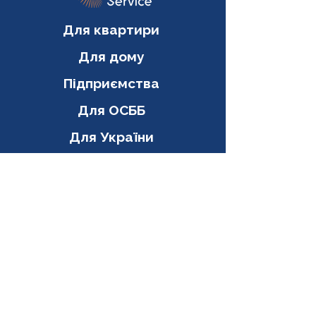
Для квартири
Для дому
Підприємства
Для ОСББ
Для України
Співпраця
©
2016-2025
II Solar Service
Каталог
Інвертори
Сонячні панелі