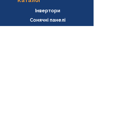
Каталог
Інвертори
Сонячні панелі
Акумулятори
Портативні АКБ
Системи захисту
Системи кріплень
Генератори
Контакти
+38 (093) 288-63-33
Пн-Пт 9,00-18-00