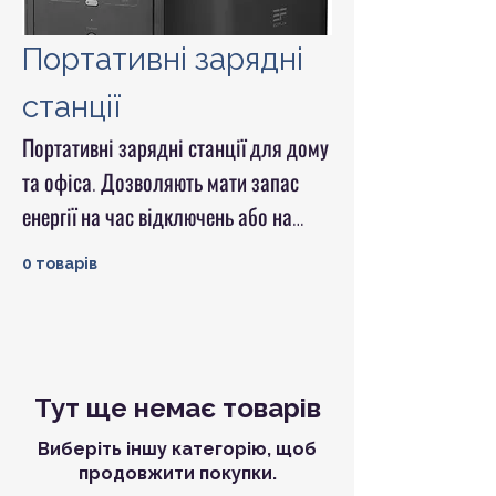
Портативні зарядні
станції
Портативні зарядні станції для дому
та офіса. Дозволяють мати запас
енергії на час відключень або на
випадок роботи далеко від мереж
0 товарів
електроенергії.
Тут ще немає товарів
Виберіть іншу категорію, щоб
продовжити покупки.