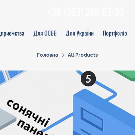
+38 (093) 288-63-33
дприємства
Для ОСББ
Для України
Портфоліо
Головна
All Products