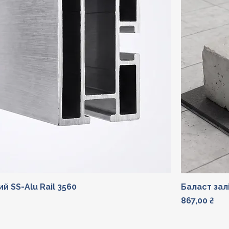
й SS-Alu Rail 3560
Баласт за
Ціна
867,00 ₴