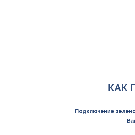
КАК 
Подключение зеленог
Ва