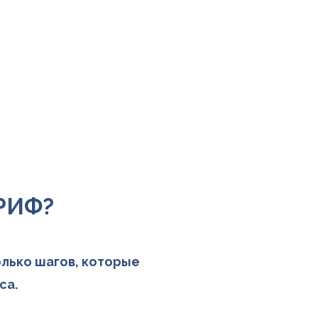
РИФ?
олько шагов, которые
са.