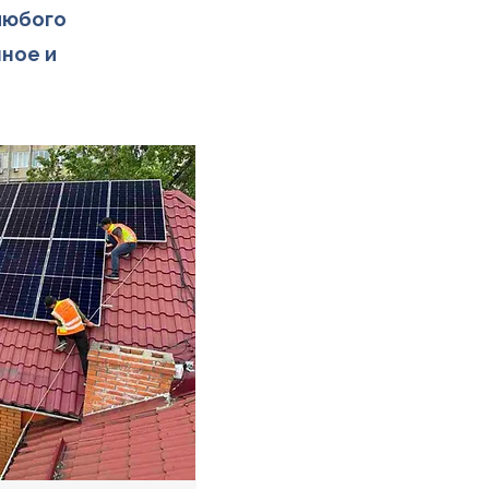
любого
нное и