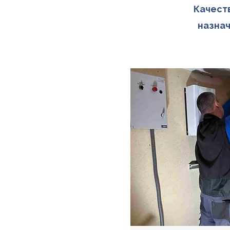
Качест
назнач